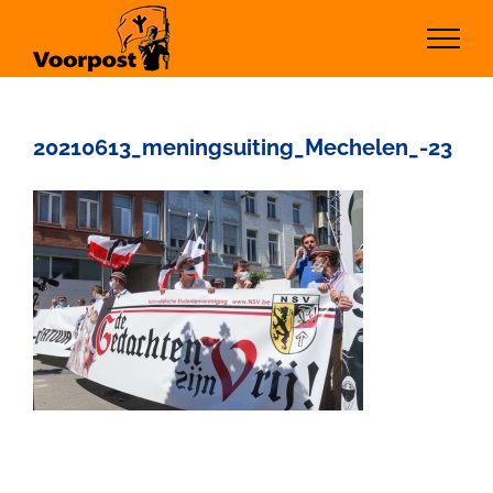
Ga
naar
inhoud
20210613_meningsuiting_Mechelen_-23