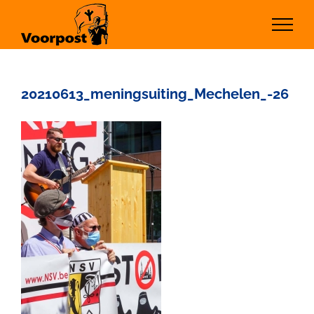
Ga
naar
inhoud
20210613_meningsuiting_Mechelen_-26