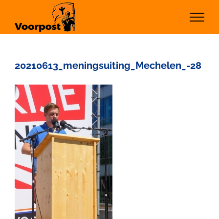
Ga
naar
inhoud
20210613_meningsuiting_Mechelen_-28