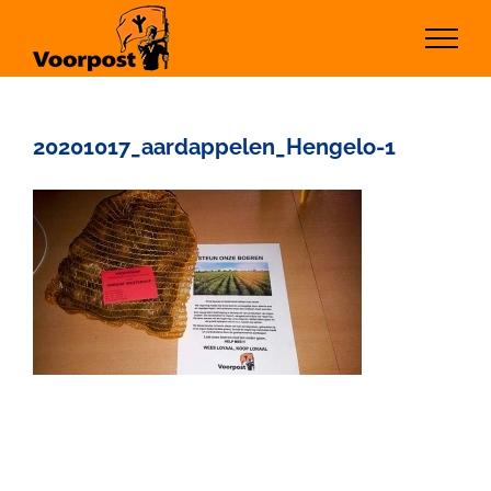
Ga
naar
inhoud
20201017_aardappelen_Hengelo-1