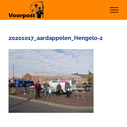
Ga
naar
inhoud
20201017_aardappelen_Hengelo-2