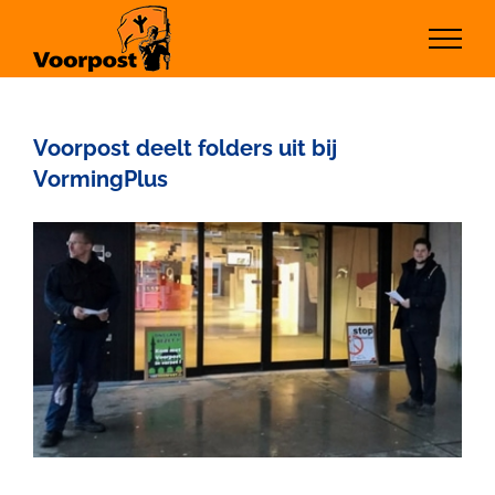
Ga
naar
inhoud
Voorpost deelt folders uit bij
VormingPlus
Bekijk
grotere
afbeelding