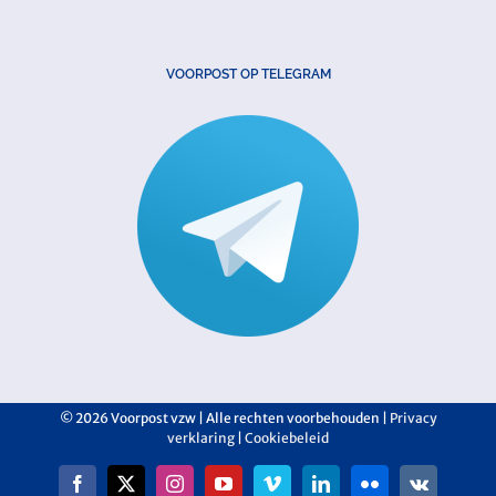
VOORPOST OP TELEGRAM
©
2026 Voorpost vzw | Alle rechten voorbehouden |
Privacy
verklaring
|
Cookiebeleid
Facebook
X
Instagram
YouTube
Vimeo
LinkedIn
Flickr
Vk