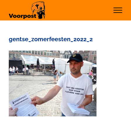
Ga
naar
inhoud
gentse_zomerfeesten_2022_2