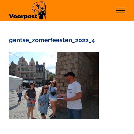
Ga
naar
inhoud
gentse_zomerfeesten_2022_4