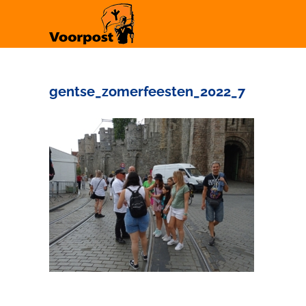
Ga
naar
inhoud
gentse_zomerfeesten_2022_7