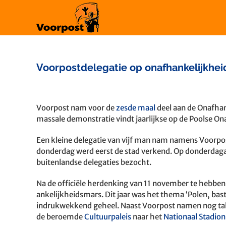
Ga
naar
inhoud
Voorpostdelegatie op onafhankelijkhei
Bekijk
grotere
Voorpost nam voor de
zesde maal
deel aan de Onafhan
afbeelding
massale demonstratie vindt jaarlijkse op de Poolse O
Een kleine delegatie van vijf man nam namens Voorp
donderdag werd eerst de stad verkend. Op donderdag
buitenlandse delegaties bezocht.
Na de officiële herdenking van 11 november te hebben
ankelijkheidsmars. Dit jaar was het thema ‘Polen, bas
indrukwekkend geheel. Naast Voorpost namen nog tal v
de beroemde
Cultuurpaleis
naar het
Nationaal Stadion