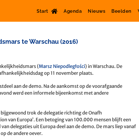
Start
Agenda
Nieuws
Beelden
dsmars te Warschau (2016)
kelijkheidsmars (
Marsz Niepodległości
) in Warschau. De
nafhankelijkheidsdag op 11 november plaats.
ostdeel aan de demo. Na de aankomst op de voorafgaande
avond werd een informele bijeenkomst met andere
 bijgewoond trok de delegatie richting de Onafh
tion van Europa’. Een betoging van 100.000 mensen blijft een
an delegaties uit Europa deel aan de demo. De mars liep vanaf
op de andere oever.