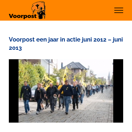
Ga
naar
inhoud
Voorpost een jaar in actie juni 2012 – juni
2013
Bekijk
grotere
afbeelding