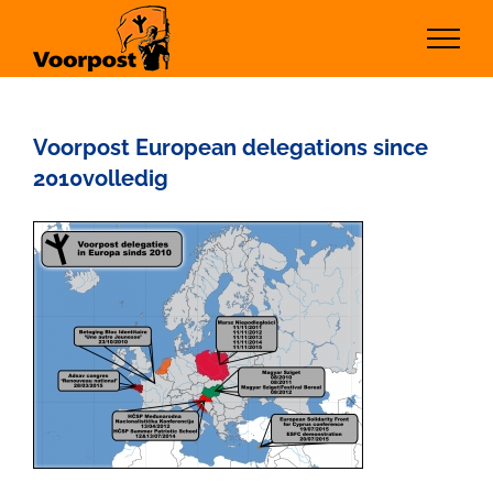
Ga
naar
inhoud
Voorpost European delegations since
2010volledig