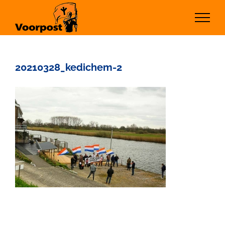
Ga
naar
inhoud
20210328_kedichem-2