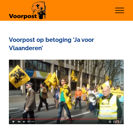
Ga
naar
inhoud
Voorpost op betoging ‘Ja voor
Vlaanderen’
Bekijk
grotere
afbeelding