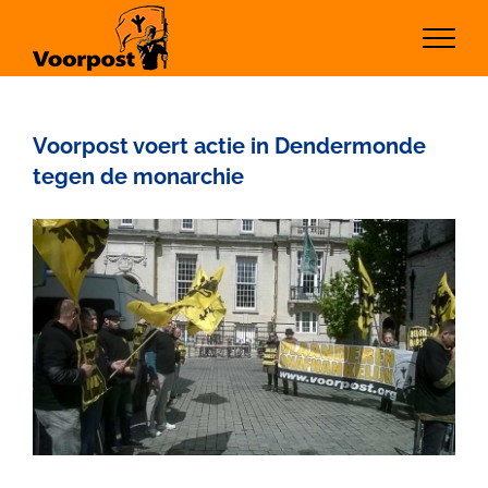
Ga
naar
inhoud
Voorpost voert actie in Dendermonde
tegen de monarchie
Bekijk
grotere
afbeelding