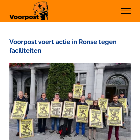
Ga
naar
inhoud
Voorpost voert actie in Ronse tegen
faciliteiten
Bekijk
grotere
afbeelding