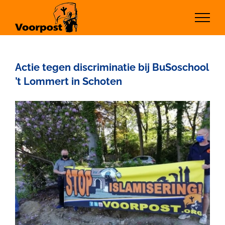
Ga
naar
inhoud
Actie tegen discriminatie bij BuSoschool
’t Lommert in Schoten
Bekijk
grotere
afbeelding