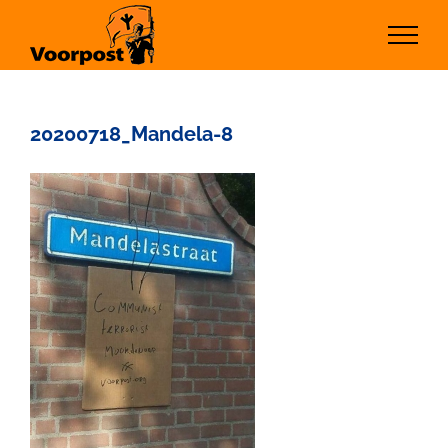
Ga
naar
inhoud
20200718_Mandela-8