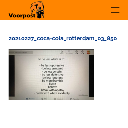
Ga
naar
inhoud
20210227_coca-cola_rotterdam_03_850