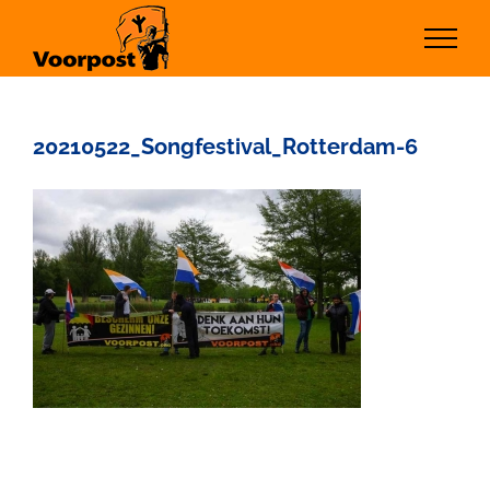
Ga
naar
inhoud
20210522_Songfestival_Rotterdam-6