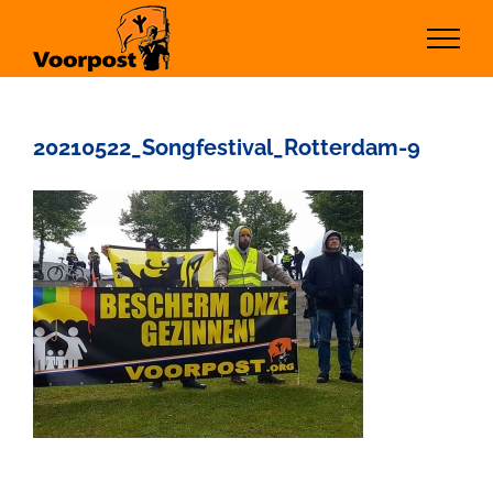
Ga
naar
inhoud
20210522_Songfestival_Rotterdam-9