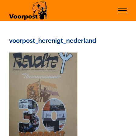
Ga
naar
inhoud
voorpost_herenigt_nederland