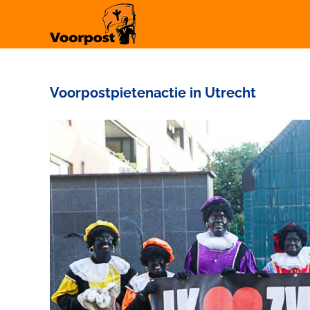
Ga
naar
inhoud
Voorpostpietenactie in Utrecht
Bekijk
grotere
afbeelding