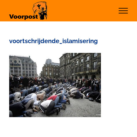
Ga
naar
inhoud
voortschrijdende_islamisering