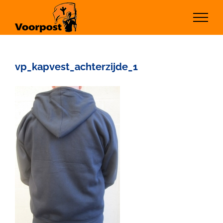
Ga
naar
inhoud
vp_kapvest_achterzijde_1