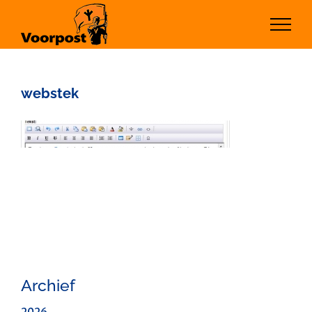
Ga
naar
inhoud
webstek
Archief
2026