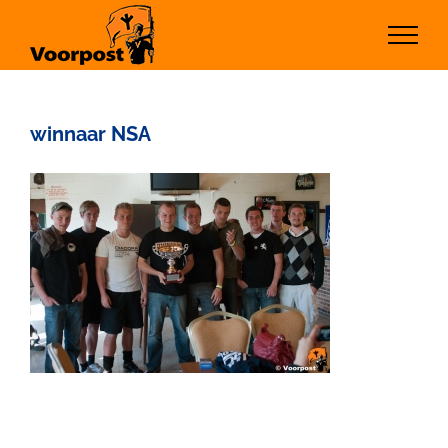
Ga
naar
inhoud
winnaar NSA