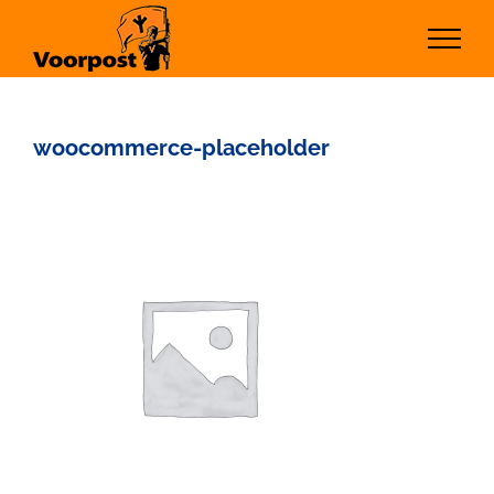
Ga
naar
inhoud
woocommerce-placeholder