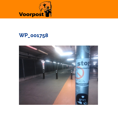
Ga
naar
inhoud
WP_001758