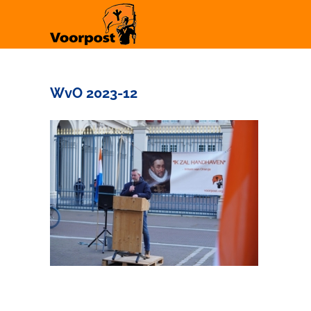
Ga
naar
inhoud
WvO 2023-12