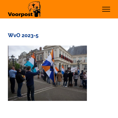
Ga
naar
inhoud
WvO 2023-5