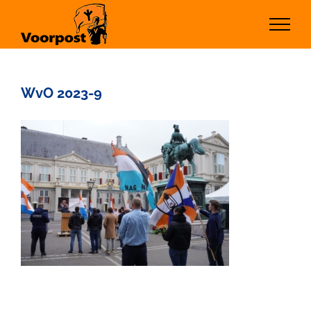
Ga
naar
inhoud
WvO 2023-9