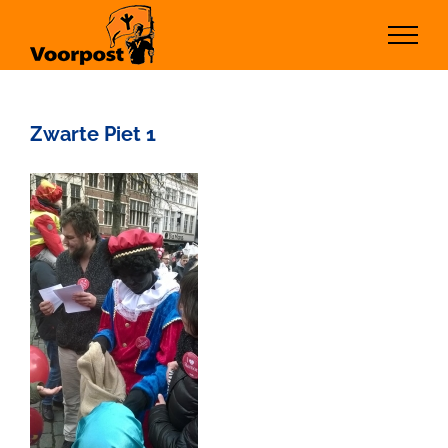
Ga
naar
inhoud
Zwarte Piet 1