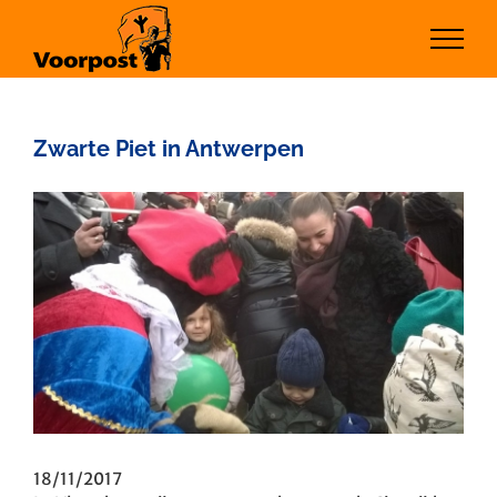
Ga
naar
inhoud
Zwarte Piet in Antwerpen
Bekijk
grotere
afbeelding
18/11/2017