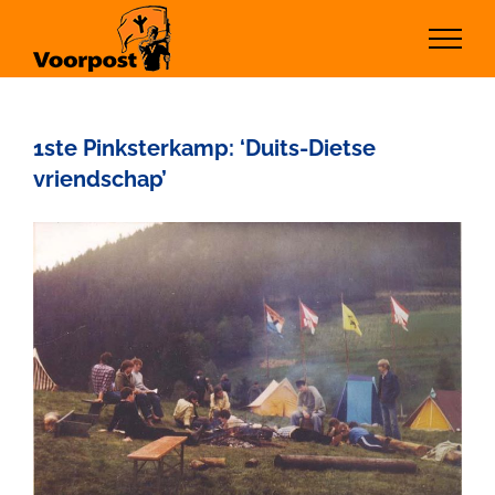
Ga
naar
inhoud
1ste Pinksterkamp: ‘Duits-Dietse
vriendschap’
Bekijk
grotere
afbeelding