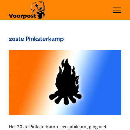
Ga
naar
inhoud
20ste Pinksterkamp
Bekijk
grotere
afbeelding
Het 20ste Pinksterkamp, een jubileum, ging niet