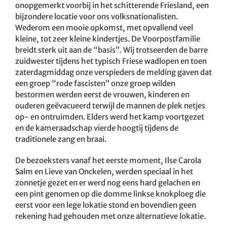
onopgemerkt voorbij in het schitterende Friesland, een
bijzondere locatie voor ons volksnationalisten.
Wederom een mooie opkomst, met opvallend veel
kleine, tot zeer kleine kindertjes. De Voorpostfamilie
breidt sterk uit aan de “basis”. Wij trotseerden de barre
zuidwester tijdens het typisch Friese wadlopen en toen
zaterdagmiddag onze verspieders de melding gaven dat
een groep “rode fascisten” onze groep wilden
bestormen werden eerst de vrouwen, kinderen en
ouderen geëvacueerd terwijl de mannen de plek netjes
op- en ontruimden. Elders werd het kamp voortgezet
en de kameraadschap vierde hoogtij tijdens de
traditionele zang en braai.
De bezoeksters vanaf het eerste moment, Ilse Carola
Salm en Lieve van Onckelen, werden speciaal in het
zonnetje gezet en er werd nog eens hard gelachen en
een pint genomen op die domme linkse knokploeg die
eerst voor een lege lokatie stond en bovendien geen
rekening had gehouden met onze alternatieve lokatie.