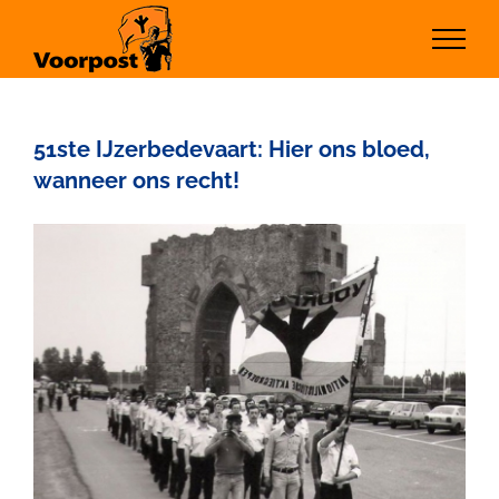
Ga
naar
inhoud
51ste IJzerbedevaart: Hier ons bloed,
wanneer ons recht!
Bekijk
grotere
afbeelding