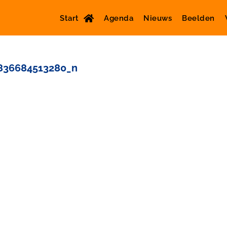
Start
Agenda
Nieuws
Beelden
836684513280_n