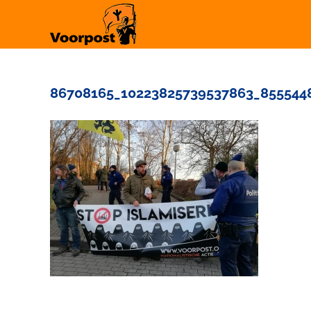
Ga
naar
inhoud
86708165_10223825739537863_855544