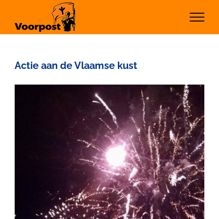
Ga
naar
inhoud
Actie aan de Vlaamse kust
Bekijk
grotere
afbeelding