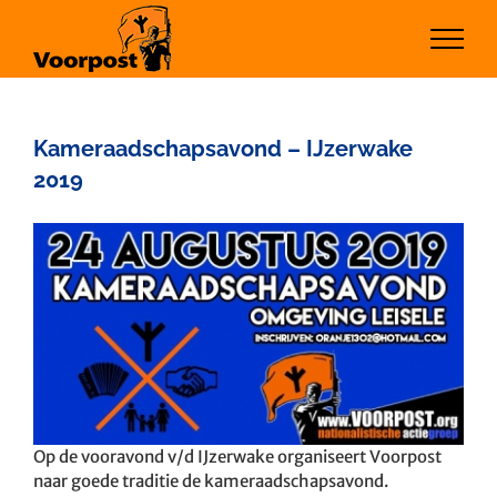
Ga
naar
inhoud
Kameraadschapsavond – IJzerwake
2019
Bekijk
grotere
afbeelding
Op de vooravond v/d IJzerwake organiseert Voorpost
naar goede traditie de kameraadschapsavond.