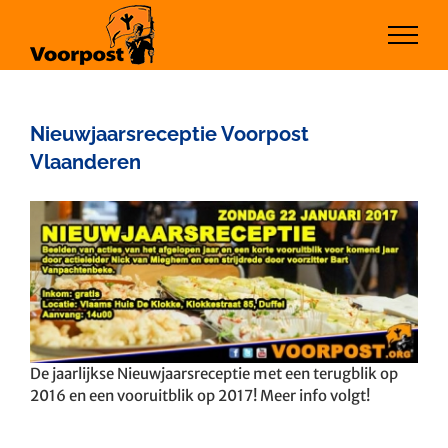
Ga
naar
inhoud
Nieuwjaarsreceptie Voorpost
Vlaanderen
Bekijk
grotere
afbeelding
De jaarlijkse Nieuwjaarsreceptie met een terugblik op
2016 en een vooruitblik op 2017! Meer info volgt!