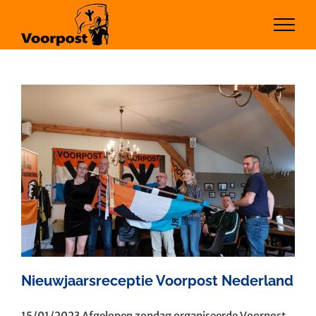
Ga
naar
inhoud
Nieuwjaarsreceptie Voorpost Nederland
15/01/2023 Afgelopen zondag organiseerde Voorpost