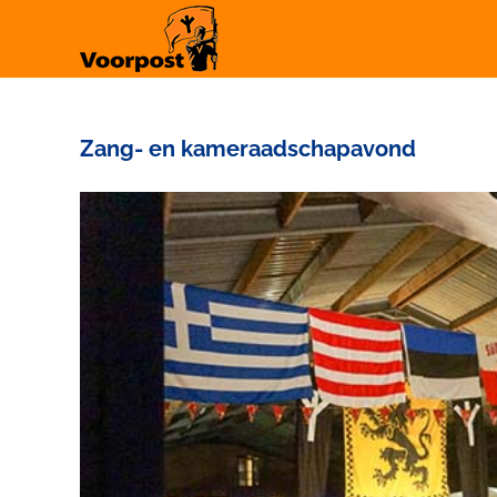
Ga
naar
inhoud
Zang- en kameraadschapavond
Bekijk
grotere
afbeelding