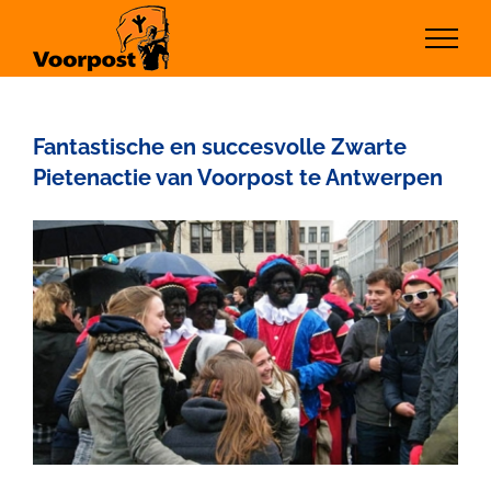
Ga
naar
inhoud
Fantastische en succesvolle Zwarte
Pietenactie van Voorpost te Antwerpen
Bekijk
grotere
afbeelding