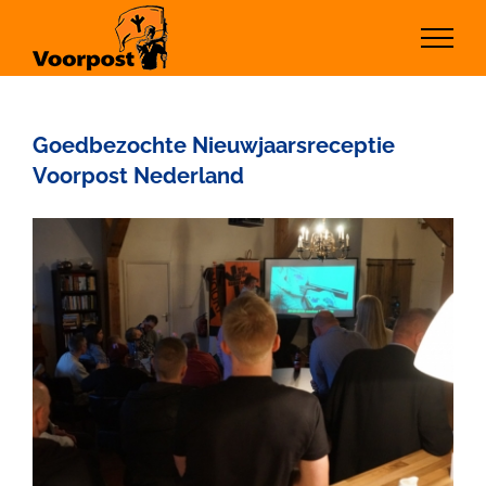
Ga
naar
inhoud
Goedbezochte Nieuwjaarsreceptie
Voorpost Nederland
Bekijk
grotere
afbeelding