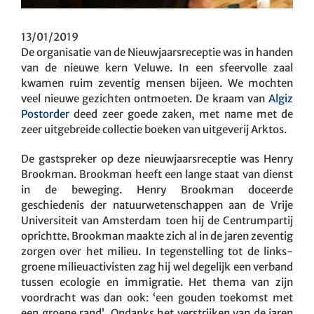
13/01/2019
De organisatie van de Nieuwjaarsreceptie was in handen
van de nieuwe kern Veluwe. In een sfeervolle zaal
kwamen ruim zeventig mensen bijeen. We mochten
veel nieuwe gezichten ontmoeten. De kraam van
Algiz
Postorder
deed zeer goede zaken, met name met de
zeer uitgebreide collectie boeken van uitgeverij Arktos.
De gastspreker op deze nieuwjaarsreceptie was Henry
Brookman. Brookman heeft een lange staat van dienst
in de beweging. Henry Brookman doceerde
geschiedenis der natuurwetenschappen aan de Vrije
Universiteit van Amsterdam toen hij de Centrumpartij
oprichtte. Brookman maakte zich al in de jaren zeventig
zorgen over het milieu. In tegenstelling tot de links-
groene milieuactivisten zag hij wel degelijk een verband
tussen ecologie en immigratie. Het thema van zijn
voordracht was dan ook: ‘een gouden toekomst met
een groene rand’. Ondanks het verstrijken van de jaren