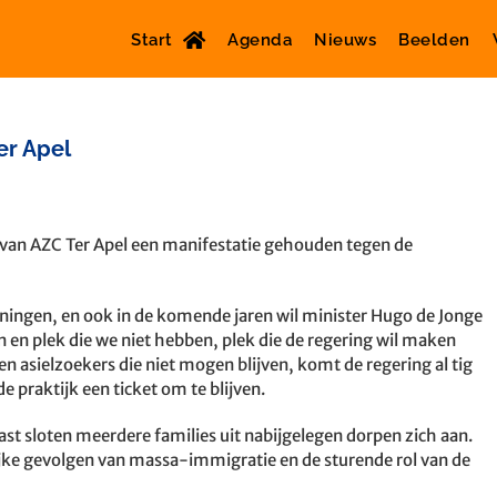
Start
Agenda
Nieuws
Beelden
er Apel
van AZC Ter Apel een manifestatie gehouden tegen de
oningen, en ook in de komende jaren wil minister Hugo de Jonge
en plek die we niet hebben, plek die de regering wil maken
n asielzoekers die niet mogen blijven, komt de regering al tig
 praktijk een ticket om te blijven.
st sloten meerdere families uit nabijgelegen dorpen zich aan.
jke gevolgen van massa-immigratie en de sturende rol van de