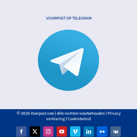
VOORPOST OP TELEGRAM
©
2026 Voorpost vzw | Alle rechten voorbehouden |
Privacy
verklaring
|
Cookiebeleid
Facebook
X
Instagram
YouTube
Vimeo
LinkedIn
Flickr
Vk