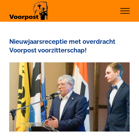
Ga
naar
inhoud
Nieuwjaarsreceptie met overdracht
Voorpost voorzitterschap!
Bekijk
grotere
afbeelding