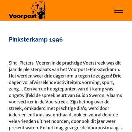
Ga
naar
inhoud
Pinksterkamp 1996
Bekijk
grotere
Sint-Pieters-Voeren in de prachtige Voerstreek was dit
afbeelding
jaar de pleisterplaats van het Voorpost-Pinksterkamp.
Het werden weer drie dagen om u tegen te zeggen! Drie
dagen vol afwisselende activiteiten: vorming, sport,
zang… Een van de hoogtepunten van dit kamp was
ongetwijfeld de spreekbeurt van Guido Sweron, Vlaams
voorvechter in de Voerstreek. Zijn betoog over de
streek, omkaderd met prachtige dia’s, werd door
iedereen enthousiast onthaald, ook en vooral door de
vele vrienden uit het noorden, door ook dit jaar weer
present waren. En het mag gezegd: de Voorpostmaag is