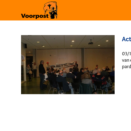
Ga
naar
inhoud
Ac
03/1
van 
gen
pard
e