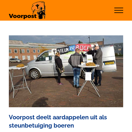
Ga
naar
inhoud
Voorpost deelt aardappelen uit als
steunbetuiging boeren